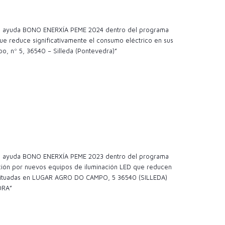
 la ayuda BONO ENERXÍA PEME 2024 dentro del programa
e reduce significativamente el consumo eléctrico en sus
o, nº 5, 36540 – Silleda (Pontevedra)”
 la ayuda BONO ENERXÍA PEME 2023 dentro del programa
ción por nuevos equipos de iluminación LED que reducen
es situadas en LUGAR AGRO DO CAMPO, 5 36540 (SILLEDA)
DRA”