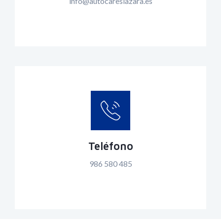
info@autocareslazara.es
READ MORE
Teléfono
986 580 485
READ MORE