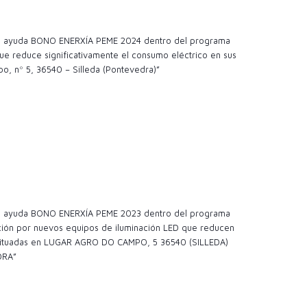
 la ayuda BONO ENERXÍA PEME 2024 dentro del programa
e reduce significativamente el consumo eléctrico en sus
o, nº 5, 36540 – Silleda (Pontevedra)”
 la ayuda BONO ENERXÍA PEME 2023 dentro del programa
ción por nuevos equipos de iluminación LED que reducen
es situadas en LUGAR AGRO DO CAMPO, 5 36540 (SILLEDA)
DRA”