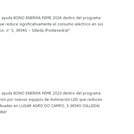
 la ayuda BONO ENERXÍA PEME 2024 dentro del programa
e reduce significativamente el consumo eléctrico en sus
o, nº 5, 36540 – Silleda (Pontevedra)”
 la ayuda BONO ENERXÍA PEME 2023 dentro del programa
ción por nuevos equipos de iluminación LED que reducen
es situadas en LUGAR AGRO DO CAMPO, 5 36540 (SILLEDA)
DRA”