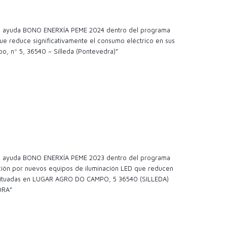
 la ayuda BONO ENERXÍA PEME 2024 dentro del programa
e reduce significativamente el consumo eléctrico en sus
o, nº 5, 36540 – Silleda (Pontevedra)”
 la ayuda BONO ENERXÍA PEME 2023 dentro del programa
ción por nuevos equipos de iluminación LED que reducen
es situadas en LUGAR AGRO DO CAMPO, 5 36540 (SILLEDA)
DRA”