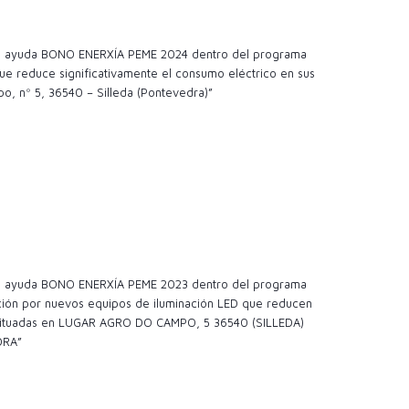
 la ayuda BONO ENERXÍA PEME 2024 dentro del programa
e reduce significativamente el consumo eléctrico en sus
o, nº 5, 36540 – Silleda (Pontevedra)”
 la ayuda BONO ENERXÍA PEME 2023 dentro del programa
ción por nuevos equipos de iluminación LED que reducen
es situadas en LUGAR AGRO DO CAMPO, 5 36540 (SILLEDA)
DRA”