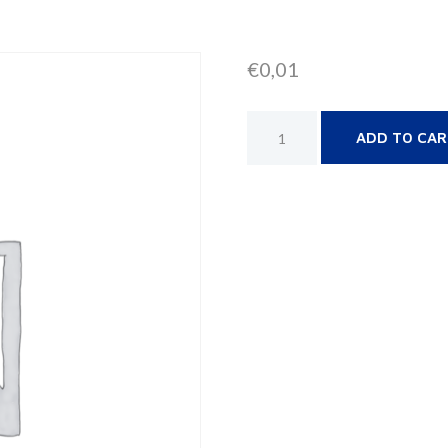
€
0,01
ADD TO CA