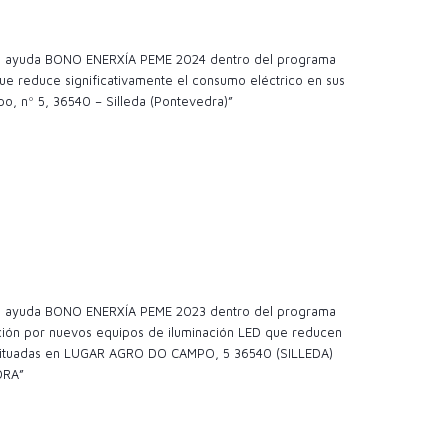
 la ayuda BONO ENERXÍA PEME 2024 dentro del programa
e reduce significativamente el consumo eléctrico en sus
o, nº 5, 36540 – Silleda (Pontevedra)”
 la ayuda BONO ENERXÍA PEME 2023 dentro del programa
ción por nuevos equipos de iluminación LED que reducen
es situadas en LUGAR AGRO DO CAMPO, 5 36540 (SILLEDA)
DRA”