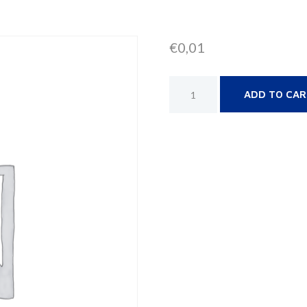
€
0,01
ADD TO CA