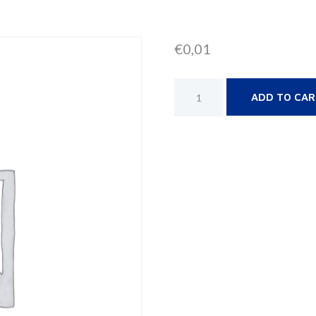
€
0,01
ADD TO CA