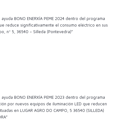
 la ayuda BONO ENERXÍA PEME 2024 dentro del programa
e reduce significativamente el consumo eléctrico en sus
o, nº 5, 36540 – Silleda (Pontevedra)”
 la ayuda BONO ENERXÍA PEME 2023 dentro del programa
ción por nuevos equipos de iluminación LED que reducen
es situadas en LUGAR AGRO DO CAMPO, 5 36540 (SILLEDA)
DRA”