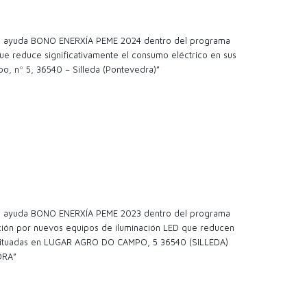
 la ayuda BONO ENERXÍA PEME 2024 dentro del programa
e reduce significativamente el consumo eléctrico en sus
o, nº 5, 36540 – Silleda (Pontevedra)”
 la ayuda BONO ENERXÍA PEME 2023 dentro del programa
ción por nuevos equipos de iluminación LED que reducen
es situadas en LUGAR AGRO DO CAMPO, 5 36540 (SILLEDA)
DRA”