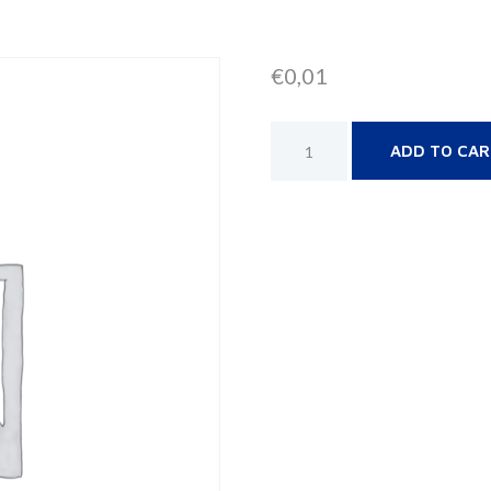
€
0,01
ADD TO CA