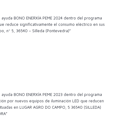
 la ayuda BONO ENERXÍA PEME 2024 dentro del programa
e reduce significativamente el consumo eléctrico en sus
o, nº 5, 36540 – Silleda (Pontevedra)”
 la ayuda BONO ENERXÍA PEME 2023 dentro del programa
ción por nuevos equipos de iluminación LED que reducen
es situadas en LUGAR AGRO DO CAMPO, 5 36540 (SILLEDA)
DRA”