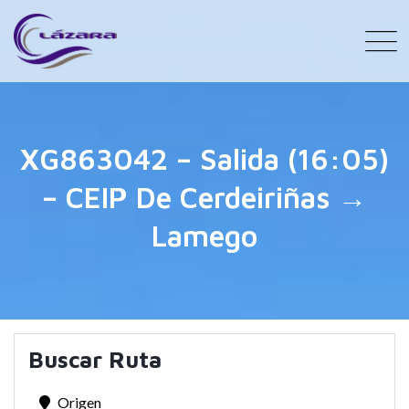
XG863042 – Salida (16:05)
– CEIP De Cerdeiriñas →
Lamego
Buscar Ruta
Origen