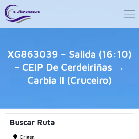
XG863039 – Salida (16:10)
– CEIP De Cerdeiriñas →
Carbia II (Cruceiro)
Buscar Ruta
Origen