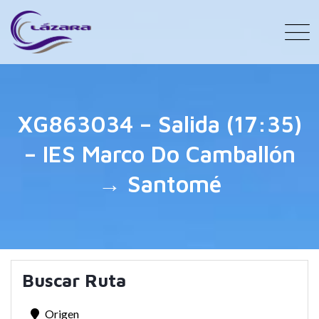
XG863034 – Salida (17:35)
– IES Marco Do Camballón
→ Santomé
Buscar Ruta
Origen