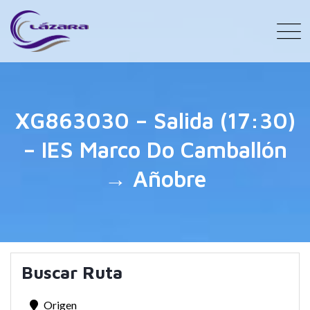
XG863030 – Salida (17:30)
– IES Marco Do Camballón
→ Añobre
Buscar Ruta
Origen