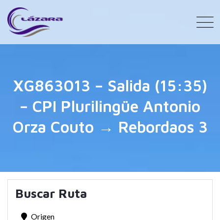
XG863013 – Salida (15:35)
– CPI Plurilingüe Antonio
Orza Couto → Rebordaos 3
Buscar Ruta
Origen