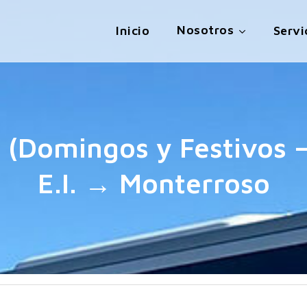
Nosotros
Inicio
Servi
 (Domingos y Festivos –
E.I. → Monterroso