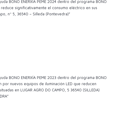
a ayuda BONO ENERXÍA PEME 2024 dentro del programa BONO
reduce significativamente el consumo eléctrico en sus
po, nº 5, 36540 – Silleda (Pontevedra)”
a ayuda BONO ENERXÍA PEME 2023 dentro del programa BONO
ión por nuevos equipos de iluminación LED que reducen
nes situadas en LUGAR AGRO DO CAMPO, 5 36540 (SILLEDA)
DRA”