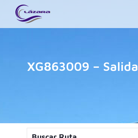
XG863009 – Salida
Buscar Ruta