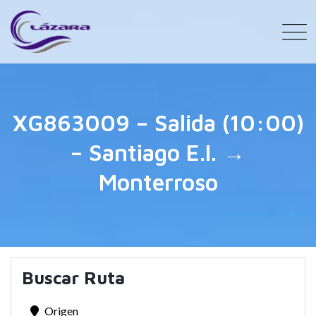
XG863009 – Salida (10:00)
– Santiago E.I. →
Monterroso
Buscar Ruta
Origen