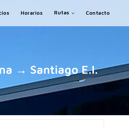
Rutas
cios
Horarios
Contacto
a → Santiago E.I.