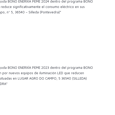
a ayuda BONO ENERXÍA PEME 2024 dentro del programa BONO
reduce significativamente el consumo eléctrico en sus
po, nº 5, 36540 – Silleda (Pontevedra)”
a ayuda BONO ENERXÍA PEME 2023 dentro del programa BONO
ión por nuevos equipos de iluminación LED que reducen
nes situadas en LUGAR AGRO DO CAMPO, 5 36540 (SILLEDA)
DRA”