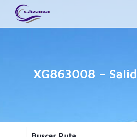
XG863008 – Salid
Buscar Ruta