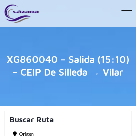
XG860040 – Salida (15:10)
– CEIP De Silleda → Vilar
Buscar Ruta
Origen