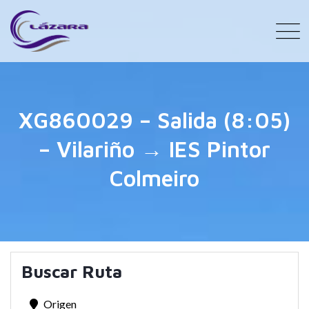
XG860029 – Salida (8:05)
– Vilariño → IES Pintor
Colmeiro
Buscar Ruta
Origen