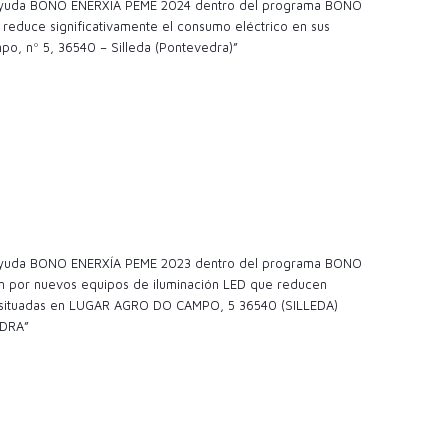
a ayuda BONO ENERXÍA PEME 2024 dentro del programa BONO
reduce significativamente el consumo eléctrico en sus
po, nº 5, 36540 – Silleda (Pontevedra)”
a ayuda BONO ENERXÍA PEME 2023 dentro del programa BONO
ión por nuevos equipos de iluminación LED que reducen
nes situadas en LUGAR AGRO DO CAMPO, 5 36540 (SILLEDA)
DRA”