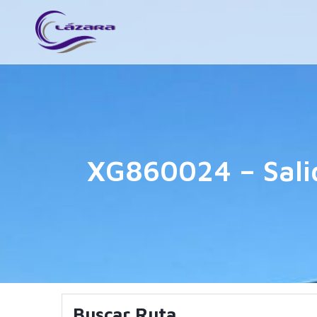
XG860024 – Sali
Buscar Ruta