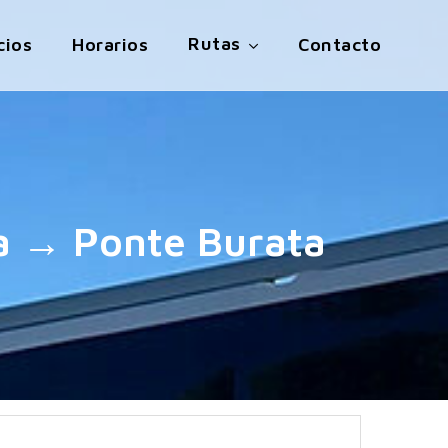
Rutas
cios
Horarios
Contacto
a → Ponte Burata