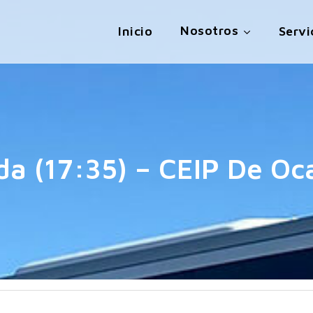
Nosotros
Inicio
Servi
da (17:35) – CEIP De Oc