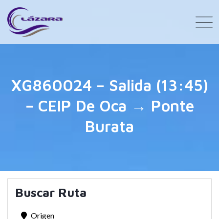
XG860024 – Salida (13:45)
– CEIP De Oca → Ponte
Burata
Buscar Ruta
Origen